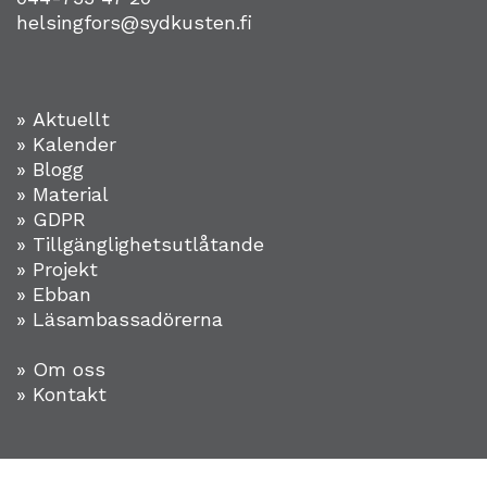
helsingfors@sydkusten.fi
» Aktuellt
» Kalender
» Blogg
» Material
» GDPR
» Tillgänglighetsutlåtande
» Projekt
»
Ebban
» Läsambassadörerna
» Om oss
» Kontakt