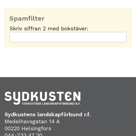
Spamfilter
Skriv siffran 2 med bokstäver:
Sydkustens landskapförbund r.f.
Medelhavsgatan 14 A
00220 Helsingfors
044-733 47 20