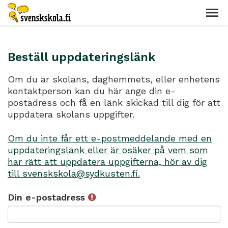
Beställ uppdateringslänk
Om du är skolans, daghemmets, eller enhetens
kontaktperson kan du här ange din e-
postadress och få en länk skickad till dig för att
uppdatera skolans uppgifter.
Om du inte får ett e-postmeddelande med en
uppdateringslänk eller är osäker på vem som
har rätt att uppdatera uppgifterna, hör av dig
till svenskskola@sydkusten.fi.
Din e-postadress