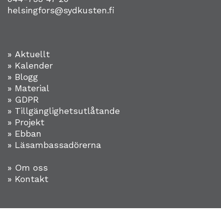
helsingfors@sydkusten.fi
» Aktuellt
» Kalender
» Blogg
» Material
» GDPR
» Tillgänglighetsutlåtande
» Projekt
»
Ebban
» Läsambassadörerna
» Om oss
» Kontakt