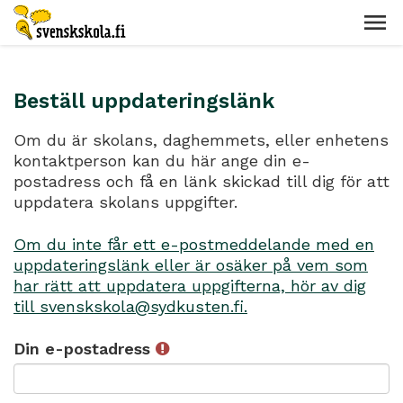
Beställ uppdateringslänk
Om du är skolans, daghemmets, eller enhetens
kontaktperson kan du här ange din e-
postadress och få en länk skickad till dig för att
uppdatera skolans uppgifter.
Om du inte får ett e-postmeddelande med en
uppdateringslänk eller är osäker på vem som
har rätt att uppdatera uppgifterna, hör av dig
till svenskskola@sydkusten.fi.
Din e-postadress