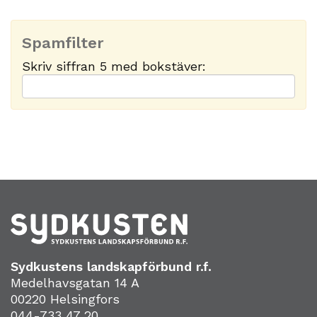
Spamfilter
Skriv siffran 5 med bokstäver:
Sydkustens landskapförbund r.f.
Medelhavsgatan 14 A
00220 Helsingfors
044-733 47 20