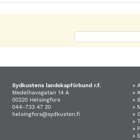
Sydkustens landskapförbund r.f.
» 
Medelhavsgatan 14 A
» 
00220 Helsingfors
» 
044-733 47 20
» 
helsingfors@sydkusten.fi
» 
» 
» 
»