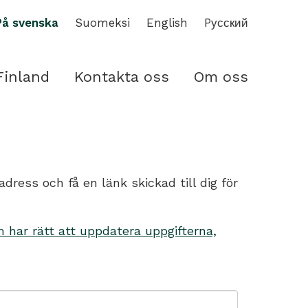
På svenska
Suomeksi
English
Pусский
Finland
Kontakta oss
Om oss
ess och få en länk skickad till dig för
har rätt att uppdatera uppgifterna,