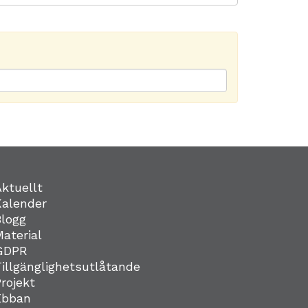
Aktuellt
Kalender
Blogg
Material
GDPR
Tillgänglighetsutlåtande
Projekt
Ebban