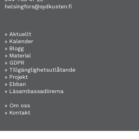
helsingfors@sydkusten.fi
» Aktuellt
» Kalender
» Blogg
» Material
» GDPR
» Tillgänglighetsutlåtande
» Projekt
»
Ebban
» Läsambassadörerna
» Om oss
» Kontakt