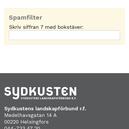
Spamfilter
Skriv siffran 7 med bokstäver:
Sydkustens landskapförbund r.f.
Medelhavsgatan 14 A
00220 Helsingfors
044-733 47 20