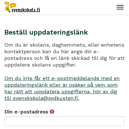
Beställ uppdateringslänk
Om du är skolans, daghemmets, eller enhetens
kontaktperson kan du här ange din e-
postadress och få en länk skickad till dig för att
uppdatera skolans uppgifter.
Om du inte får ett e-postmeddelande med en
uppdateringslänk eller är osäker på vem som
har rätt att uppdatera uppgifterna, hör av dig
till svenskskola@sydkusten.fi.
Din e-postadress