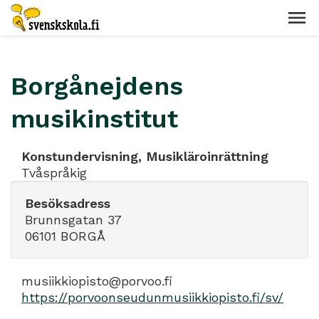
Borgånejdens
musikinstitut
Konstundervisning, Musikläroinrättning
Tvåspråkig
Besöksadress
Brunnsgatan 37
06101 BORGÅ
musiikkiopisto@porvoo.fi
https://porvoonseudunmusiikkiopisto.fi/sv/