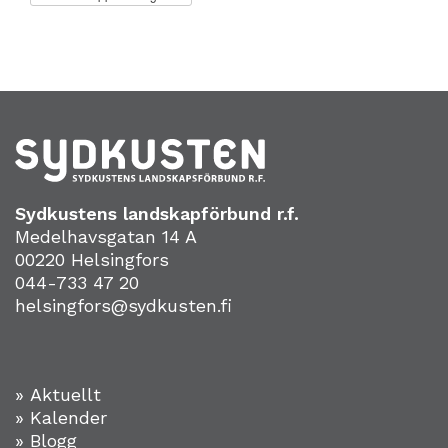
Sydkustens landskapförbund r.f.
Medelhavsgatan 14 A
00220 Helsingfors
044-733 47 20
helsingfors@sydkusten.fi
» Aktuellt
» Kalender
» Blogg