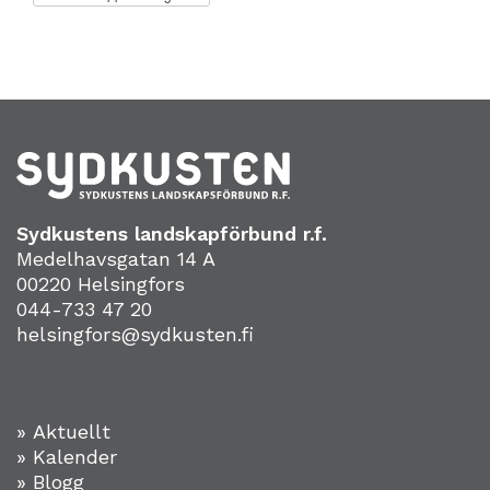
Sydkustens landskapförbund r.f.
Medelhavsgatan 14 A
00220 Helsingfors
044-733 47 20
helsingfors@sydkusten.fi
» Aktuellt
» Kalender
» Blogg