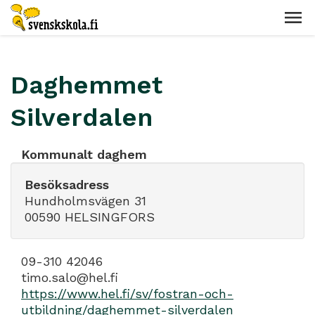
Daghemmet
Silverdalen
Kommunalt daghem
Besöksadress
Hundholmsvägen 31
00590 HELSINGFORS
09-310 42046
timo.salo@hel.fi
https://www.hel.fi/sv/fostran-och-
utbildning/daghemmet-silverdalen