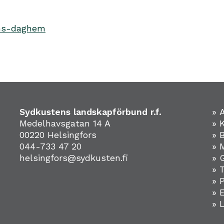
ens-daghem
Sydkustens landskapförbund r.f.
» 
Medelhavsgatan 14 A
» 
00220 Helsingfors
» 
044-733 47 20
» 
helsingfors@sydkusten.fi
» 
» 
» 
»
» 