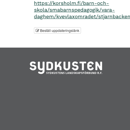
https://korsholm.fi/barn-och-
skola/smabarnspedagogik/vara-
daghem/kvevlaxomradet/stjarnback
Beställ uppdateringslänk