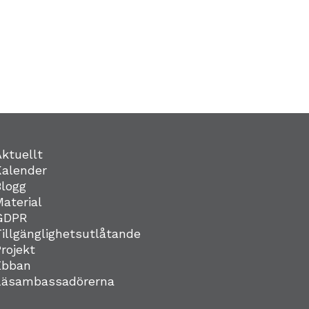
Aktuellt
Kalender
Blogg
Material
GDPR
Tillgänglighetsutlåtande
Projekt
Ebban
Läsambassadörerna