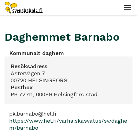
Daghemmet Barnabo
Kommunalt daghem
Besöksadress
Astervägen 7
00720 HELSINGFORS
Postbox
PB 72311, 00099 Helsingfors stad
pk.barnabo@hel.fi
https://www.hel.fi/varhaiskasvatus/sv/daghe
m/barnabo