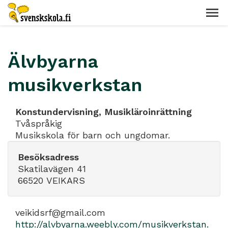
Älvbyarna
musikverkstan
Konstundervisning, Musikläroinrättning
Tvåspråkig
Musikskola för barn och ungdomar.
Besöksadress
Skatilavägen 41
66520 VEIKARS
veikidsrf@gmail.com
http://alvbyarna.weebly.com/musikverkstan.