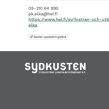
09-310 64 890
pk.elka@hel.fi
https://www.hel.fi/sv/fostran-och-u
elka
Beställ uppdateringslänk