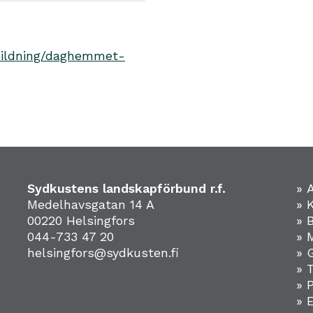
tbildning/daghemmet-
Sydkustens landskapförbund r.f.
» 
Medelhavsgatan 14 A
» 
00220 Helsingfors
» 
044-733 47 20
» 
helsingfors@sydkusten.fi
» 
» 
» 
»