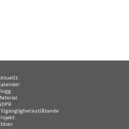
Aktuellt
Kalender
Blogg
Material
GDPR
Tillgänglighetsutlåtande
Projekt
Ebban