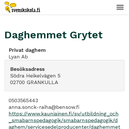
Daghemmet Grytet
Privat daghem
Lyan Ab
Besöksadress
Södra Heikelvägen 5
02700 GRANKULLA
0503565443
anna.sonck-raiha@bensow.fi
https://www.kauniainen.fi/sv/utbildning_och
_smabarnspedagogik/smabarnspedagogik/d
aghem/servicesedelproducenter/daghemmet