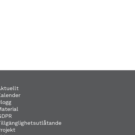
Aktuellt
Kalender
Blogg
Material
GDPR
Tillgänglighetsutlåtande
Projekt