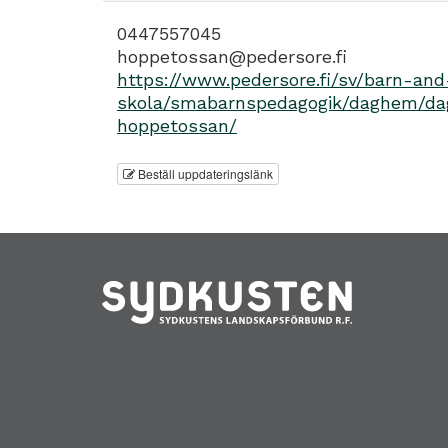
0447557045
hoppetossan@pedersore.fi
https://www.pedersore.fi/sv/barn-and
skola/smabarnspedagogik/daghem/d
hoppetossan/
Beställ uppdateringslänk