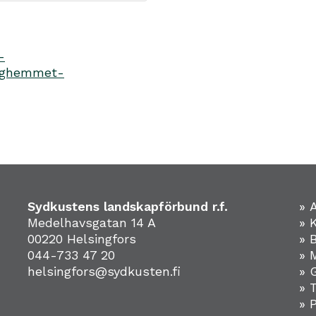
-
aghemmet-
Sydkustens landskapförbund r.f.
» 
Medelhavsgatan 14 A
» 
00220 Helsingfors
» 
044-733 47 20
» 
helsingfors@sydkusten.fi
» 
» 
» 