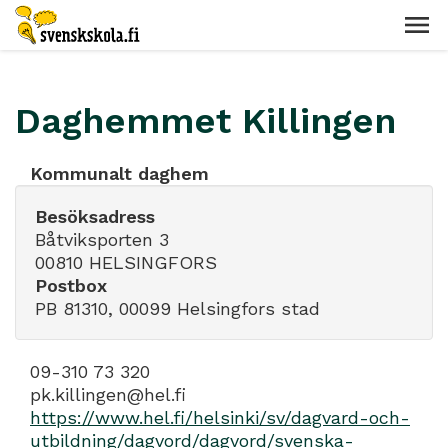
Daghemmet Killingen
Kommunalt daghem
Besöksadress
Båtviksporten 3
00810 HELSINGFORS
Postbox
PB 81310, 00099 Helsingfors stad
09-310 73 320
pk.killingen@hel.fi
https://www.hel.fi/helsinki/sv/dagvard-och-
utbildning/dagvord/dagvord/svenska-