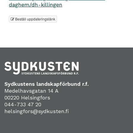
daghem/dh-killingen
Beställ uppdateringslänk
Sydkustens landskapförbund r.f.
Medelhavsgatan 14 A
00220 Helsingfors
044-733 47 20
helsingfors@sydkusten.fi