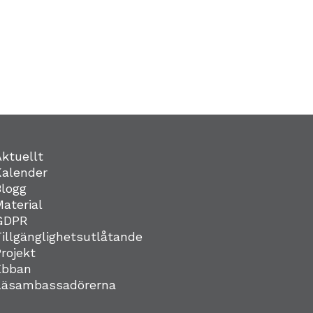
Aktuellt
Kalender
Blogg
Material
GDPR
Tillgänglighetsutlåtande
Projekt
Ebban
Läsambassadörerna