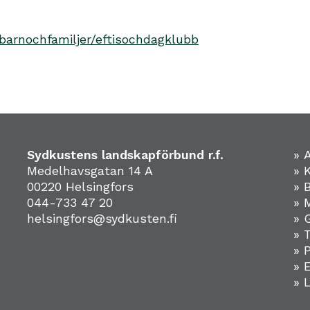
barnochfamiljer/eftisochdagklubb
Sydkustens landskapförbund r.f.
» 
Medelhavsgatan 14 A
» 
00220 Helsingfors
» 
044-733 47 20
» 
helsingfors@sydkusten.fi
» 
» 
» 
»
» 