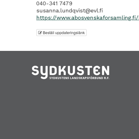
040-341 7479
susanna.lundqvist@evl.fi
https://www.abosvenskaforsamling.fi/
Beställ uppdateringslänk