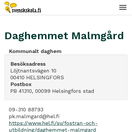
Daghemmet Malmgård
Kommunalt daghem
Besöksadress
Löjtnantsvägen 10
00410 HELSINGFORS
Postbox
PB 41310, 00099 Helsingfors stad
09-310 88793
pk.malmgard@hel.fi
https://www.hel.fi/sv/fostran-och-
utbildning/daghemmet-malmgard