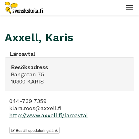
Axxell, Karis
Läroavtal
Besöksadress
Bangatan 75
10300 KARIS
044-739 7359
klara.roos@axxell.fi
http://www.axxell.fi/laroavtal
Beställ uppdateringslänk