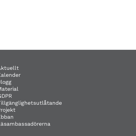
Aktuellt
Kalender
Blogg
Material
GDPR
Tillgänglighetsutlåtande
Projekt
Ebban
Läsambassadörerna