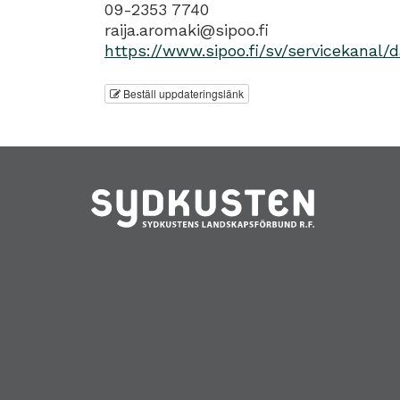
09-2353 7740
raija.aromaki@sipoo.fi
https://www.sipoo.fi/sv/servicekanal
Beställ uppdateringslänk