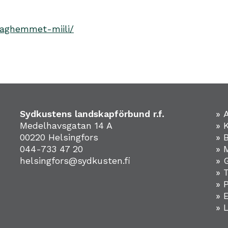
/daghemmet-miili/
Sydkustens landskapförbund r.f.
» 
Medelhavsgatan 14 A
» 
00220 Helsingfors
» 
044-733 47 20
» 
helsingfors@sydkusten.fi
» 
» 
» 
»
» 