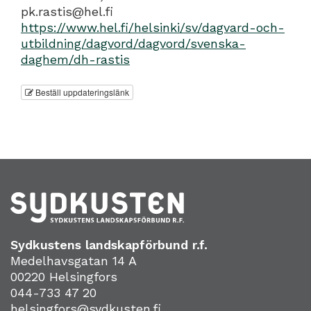
pk.rastis@hel.fi
https://www.hel.fi/helsinki/sv/dagvard-och-
utbildning/dagvord/dagvord/svenska-
daghem/dh-rastis
Beställ uppdateringslänk
Sydkustens landskapförbund r.f.
Medelhavsgatan 14 A
00220 Helsingfors
044-733 47 20
helsingfors@sydkusten.fi