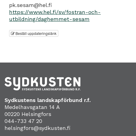
pk.sesam@hel.fi
https://www.hel.fi/sv/fostran-och-
utbildning/daghemmet-sesam
Beställ uppdateringslänk
Sydkustens landskapförbund r.f.
Medelhavsgatan 14 A
00220 Helsingfors
044-733 47 20
helsingfors@sydkusten.fi