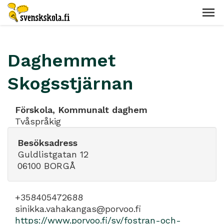
Daghemmet
Skogsstjärnan
Förskola, Kommunalt daghem
Tvåspråkig
Besöksadress
Guldlistgatan 12
06100 BORGÅ
+358405472688
sinikka.vahakangas@porvoo.fi
https://www.porvoo.fi/sv/fostran-och-