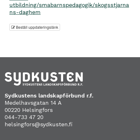
utbildning/smabarnspedagogik/skogsstjarna
ns-daghem
Beställ uppdateringslänk
Sydkustens landskapförbund r.f.
Medelhavsgatan 14 A
00220 Helsingfors
044-733 47 20
helsingfors@sydkusten.fi