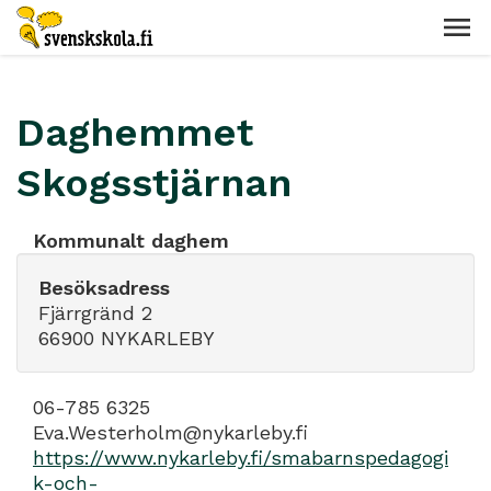
Daghemmet
Skogsstjärnan
Kommunalt daghem
Besöksadress
Fjärrgränd 2
66900 NYKARLEBY
06-785 6325
Eva.Westerholm@nykarleby.fi
https://www.nykarleby.fi/smabarnspedagogi
k-och-