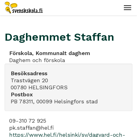
Daghemmet Staffan
Förskola, Kommunalt daghem
Daghem och förskola
Besöksadress
Trastvägen 20
00780 HELSINGFORS
Postbox
PB 78311, 00099 Helsingfors stad
09-310 72 925
pk.staffan@hel.fi
https://www.hel.fi/helsinki/sv/dagvard-och-