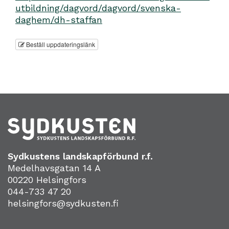
utbildning/dagvord/dagvord/svenska-
daghem/dh-staffan
Beställ uppdateringslänk
Sydkustens landskapförbund r.f.
Medelhavsgatan 14 A
00220 Helsingfors
044-733 47 20
helsingfors@sydkusten.fi