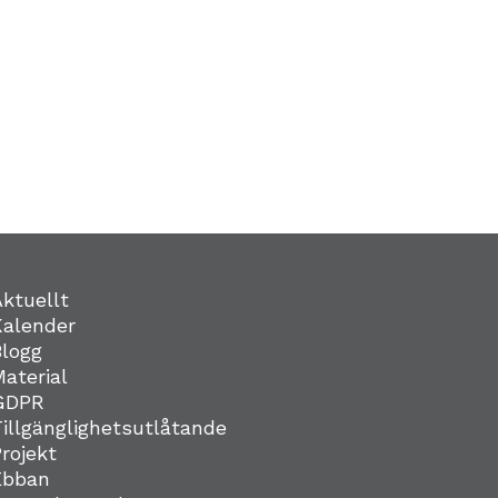
Aktuellt
Kalender
Blogg
Material
GDPR
Tillgänglighetsutlåtande
Projekt
Ebban