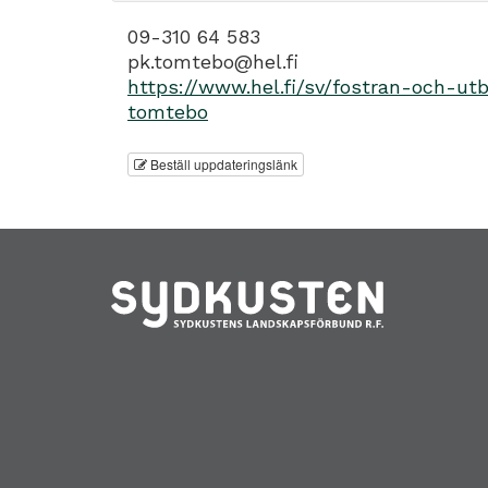
09-310 64 583
pk.tomtebo@hel.fi
https://www.hel.fi/sv/fostran-och-u
tomtebo
Beställ uppdateringslänk