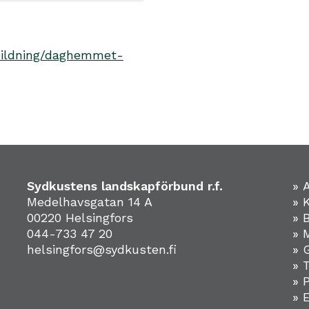
tbildning/daghemmet-
Sydkustens landskapförbund r.f.
» 
Medelhavsgatan 14 A
» 
00220 Helsingfors
» 
044-733 47 20
» 
helsingfors@sydkusten.fi
» 
» 
» 
»