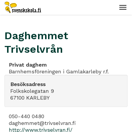
Daghemmet
Trivselvrån
Privat daghem
Barnhemsföreningen i Gamlakarleby r.f.
Besöksadress
Folkskolegatan 9
67100 KARLEBY
050-440 0480
daghemmet@trivselvran.fi
http://www.trivselvran.fi/