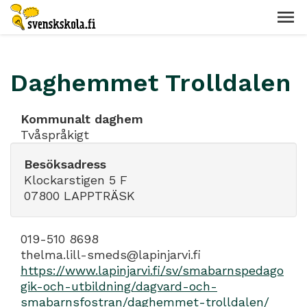
Daghemmet Trolldalen
Kommunalt daghem
Tvåspråkigt
Besöksadress
Klockarstigen 5 F
07800 LAPPTRÄSK
019-510 8698
thelma.lill-smeds@lapinjarvi.fi
https://www.lapinjarvi.fi/sv/smabarnspedago
gik-och-utbildning/dagvard-och-
smabarnsfostran/daghemmet-trolldalen/