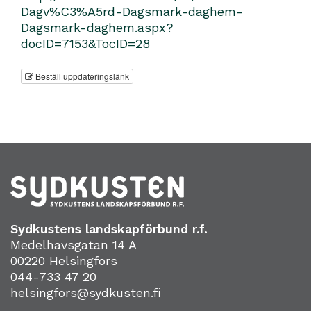
Dagv%C3%A5rd-Dagsmark-daghem-
Dagsmark-daghem.aspx?
docID=7153&TocID=28
Beställ uppdateringslänk
Sydkustens landskapförbund r.f.
Medelhavsgatan 14 A
00220 Helsingfors
044-733 47 20
helsingfors@sydkusten.fi