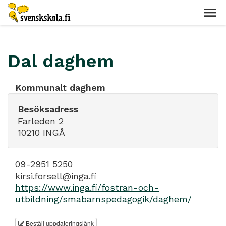
Dal daghem
Kommunalt daghem
Besöksadress
Farleden 2
10210 INGÅ
09-2951 5250
kirsi.forsell@inga.fi
https://www.inga.fi/fostran-och-
utbildning/smabarnspedagogik/daghem/
Beställ uppdateringslänk