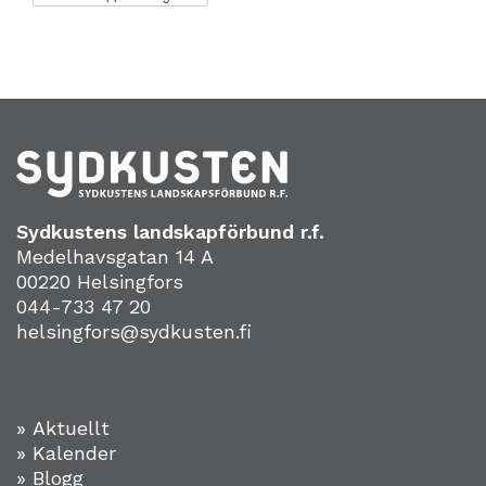
Sydkustens landskapförbund r.f.
Medelhavsgatan 14 A
00220 Helsingfors
044-733 47 20
helsingfors@sydkusten.fi
» Aktuellt
» Kalender
» Blogg