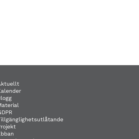
Aktuellt
Kalender
Blogg
Material
GDPR
Tillgänglighetsutlåtande
Projekt
Ebban