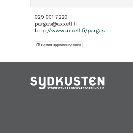
029 001 7220
pargas@axxell.fi
http://www.axxell.fi/pargas
Beställ uppdateringslänk