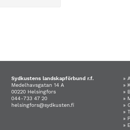
Sydkustens landskapförbund r.f.
» 
Medelhavsgatan 14 A
» 
00220 Helsingfors
» 
044-733 47 20
» 
helsingfors@sydkusten.fi
» 
» 
» 
»