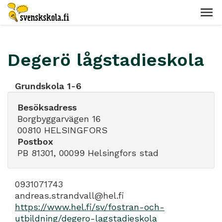
Degerö lågstadieskola
Grundskola 1-6
Besöksadress
Borgbyggarvägen 16
00810 HELSINGFORS
Postbox
PB 81301, 00099 Helsingfors stad
0931071743
andreas.strandvall@hel.fi
https://www.hel.fi/sv/fostran-och-
utbildning/degero-lagstadieskola