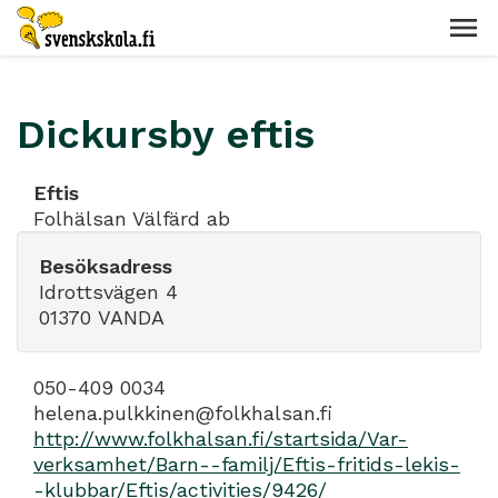
Dickursby eftis
Eftis
Folhälsan Välfärd ab
Besöksadress
Idrottsvägen 4
01370 VANDA
050-409 0034
helena.pulkkinen@folkhalsan.fi
http://www.folkhalsan.fi/startsida/Var-
verksamhet/Barn--familj/Eftis-fritids-lekis-
-klubbar/Eftis/activities/9426/