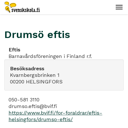
Drumsö eftis
Eftis
Barnavårdsföreningen i Finland r.f.
Besöksadress
Kvarnbergsbrinken 1
00200 HELSINGFORS
050-581 3110
drumso.eftis@bvif.fi
https://www.bvif.fi/for-foraldrar/eftis-
helsingfors/drumso-eftis/