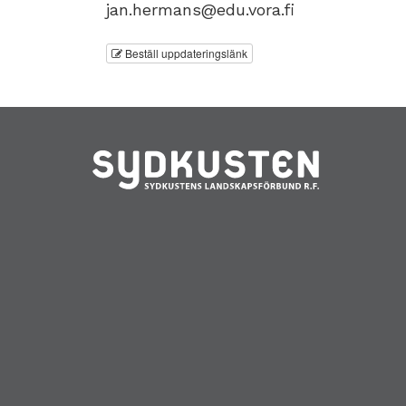
jan.hermans@edu.vora.fi
Beställ uppdateringslänk