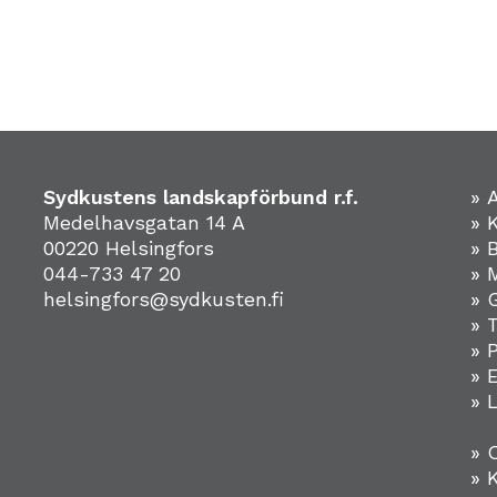
Sydkustens landskapförbund r.f.
» 
Medelhavsgatan 14 A
» 
00220 Helsingfors
» 
044-733 47 20
» 
helsingfors@sydkusten.fi
» 
» 
» 
»
» 
» 
» 