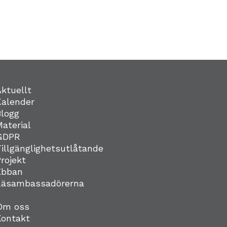
Aktuellt
Kalender
Blogg
Material
GDPR
Tillgänglighetsutlåtande
Projekt
Ebban
Läsambassadörerna
Om oss
Kontakt