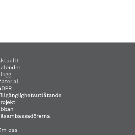
Aktuellt
Kalender
Blogg
Material
GDPR
Tillgänglighetsutlåtande
Projekt
Ebban
Läsambassadörerna
Om oss