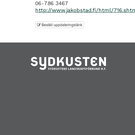
06-786 3467
http://www.jakobstad.fi/html/716.sht
Beställ uppdateringslänk