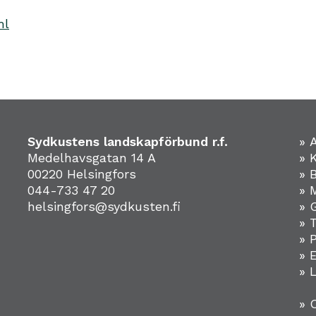
ml
Sydkustens landskapförbund r.f.
» 
Medelhavsgatan 14 A
» 
00220 Helsingfors
» 
044-733 47 20
» 
helsingfors@sydkusten.fi
» 
» 
» 
»
» 
» 