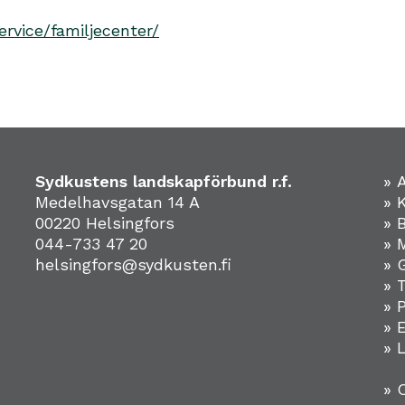
ervice/familjecenter/
Sydkustens landskapförbund r.f.
» 
Medelhavsgatan 14 A
» 
00220 Helsingfors
» 
044-733 47 20
» 
helsingfors@sydkusten.fi
» 
» 
» 
»
» 
» 