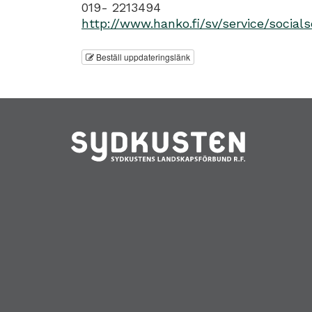
019- 2213494
http://www.hanko.fi/sv/service/socials
Beställ uppdateringslänk