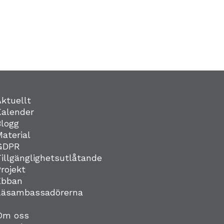
Aktuellt
Kalender
Blogg
Material
GDPR
Tillgänglighetsutlåtande
Projekt
Ebban
Läsambassadörerna
Om oss