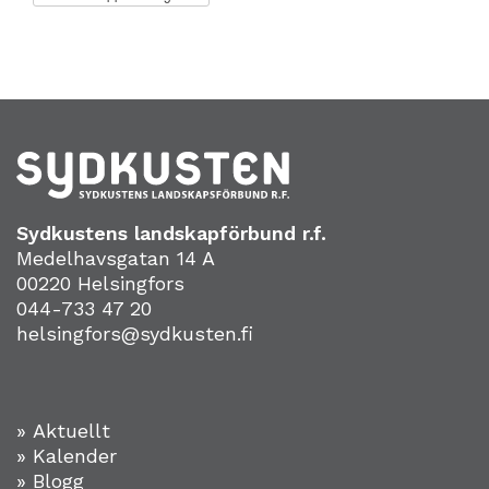
Sydkustens landskapförbund r.f.
Medelhavsgatan 14 A
00220 Helsingfors
044-733 47 20
helsingfors@sydkusten.fi
» Aktuellt
» Kalender
» Blogg