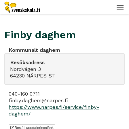
Finby daghem
Kommunalt daghem
Besöksadress
Nordvägen 3
64230 NÄRPES ST
040-160 0711
finby.daghem@narpes.fi
https://www.narpes.fi/service/finby-
daghem/
Beställ uppdateringslänk