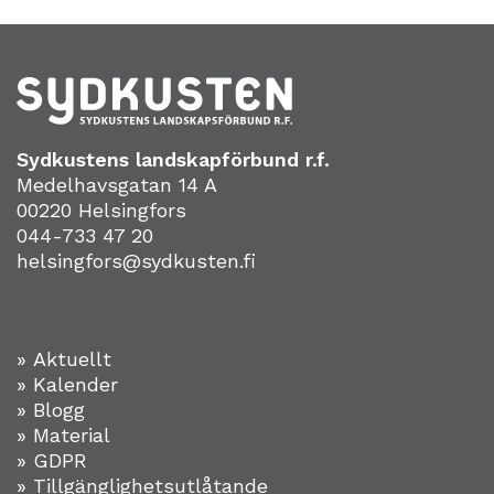
Sydkustens landskapförbund r.f.
Medelhavsgatan 14 A
00220 Helsingfors
044-733 47 20
helsingfors@sydkusten.fi
» Aktuellt
» Kalender
» Blogg
» Material
» GDPR
» Tillgänglighetsutlåtande