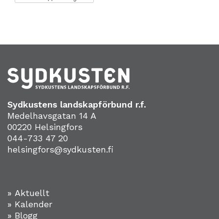
Sydkustens landskapförbund r.f.
Medelhavsgatan 14 A
00220 Helsingfors
044-733 47 20
helsingfors@sydkusten.fi
» Aktuellt
» Kalender
» Blogg