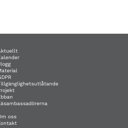
Aktuellt
Kalender
Blogg
Material
GDPR
Tillgänglighetsutlåtande
Projekt
Ebban
Läsambassadörerna
Om oss
Kontakt