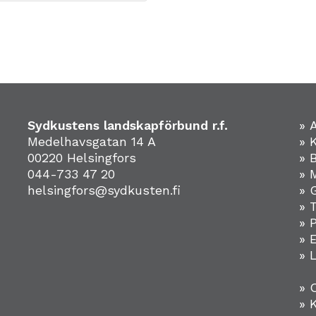
Sydkustens landskapförbund r.f.
» 
Medelhavsgatan 14 A
» 
00220 Helsingfors
» 
044-733 47 20
» 
helsingfors@sydkusten.fi
» 
» 
» 
»
» 
» 
» 