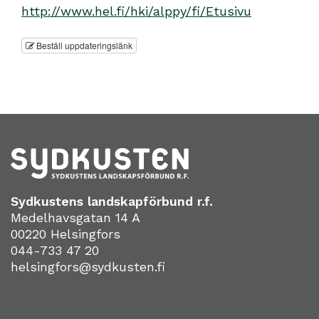
http://www.hel.fi/hki/alppy/fi/Etusivu
Beställ uppdateringslänk
Sydkustens landskapförbund r.f.
Medelhavsgatan 14 A
00220 Helsingfors
044-733 47 20
helsingfors@sydkusten.fi