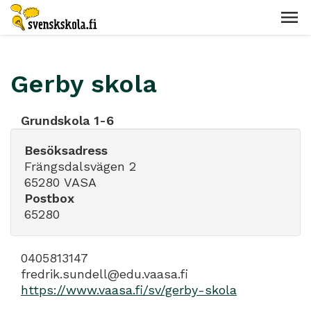
Gerby skola
Grundskola 1-6
Besöksadress
Frängsdalsvägen 2
65280 VASA
Postbox
65280
0405813147
fredrik.sundell@edu.vaasa.fi
https://www.vaasa.fi/sv/gerby-skola