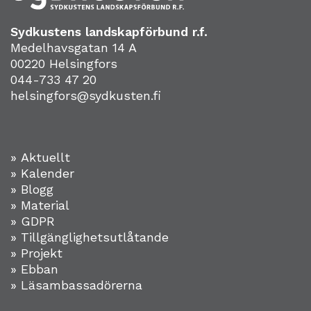
Sydkustens landskapförbund r.f.
Medelhavsgatan 14 A
00220 Helsingfors
044-733 47 20
helsingfors@sydkusten.fi
» Aktuellt
» Kalender
» Blogg
» Material
» GDPR
» Tillgänglighetsutlåtande
» Projekt
»
Ebban
» Läsambassadörerna