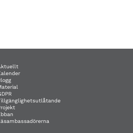
Aktuellt
Kalender
Blogg
Material
GDPR
Tillgänglighetsutlåtande
Projekt
Ebban
Läsambassadörerna