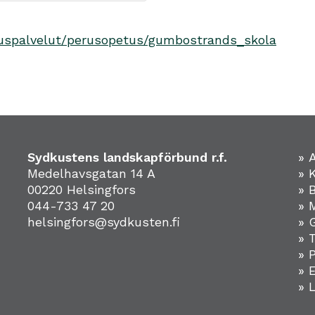
utuspalvelut/perusopetus/gumbostrands_skola
Sydkustens landskapförbund r.f.
» 
Medelhavsgatan 14 A
» 
00220 Helsingfors
» 
044-733 47 20
» 
helsingfors@sydkusten.fi
» 
» 
» 
»
» 