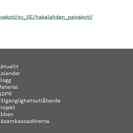
ivakoti/sv_SE/hakalahden_paivakoti/
Aktuellt
Kalender
Blogg
Material
GDPR
Tillgänglighetsutlåtande
Projekt
Ebban
Läsambassadörerna