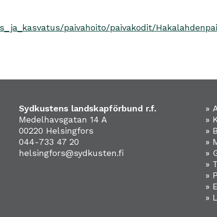
us_ja_kasvatus/paivahoito/paivakodit/Hakalahdenpa
Sydkustens landskapförbund r.f.
» 
Medelhavsgatan 14 A
» 
00220 Helsingfors
» 
044-733 47 20
» 
helsingfors@sydkusten.fi
» 
» 
» 
»
» 