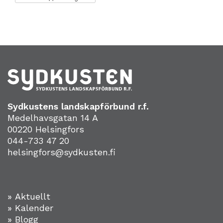
Sydkustens landskapförbund r.f.
Medelhavsgatan 14 A
00220 Helsingfors
044-733 47 20
helsingfors@sydkusten.fi
» Aktuellt
» Kalender
» Blogg