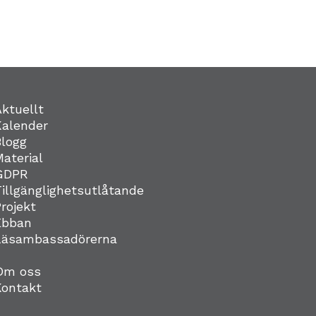
Aktuellt
Kalender
Blogg
Material
GDPR
Tillgänglighetsutlåtande
Projekt
Ebban
Läsambassadörerna
Om oss
Kontakt