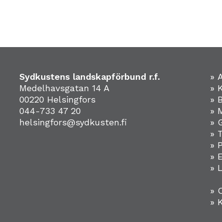
Sydkustens landskapförbund r.f.
» 
Medelhavsgatan 14 A
» 
00220 Helsingfors
» 
044-733 47 20
» 
helsingfors@sydkusten.fi
» 
» 
» 
»
» 
» 
» 