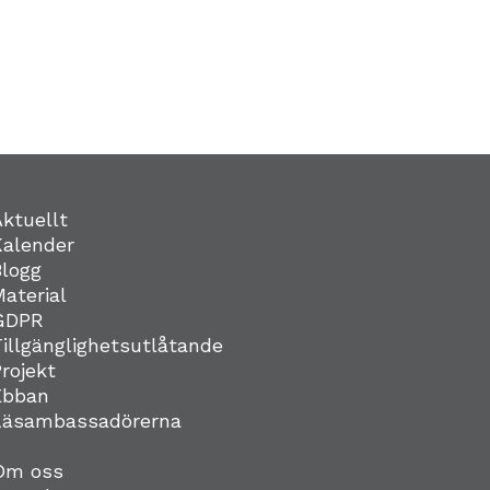
Aktuellt
Kalender
Blogg
Material
GDPR
Tillgänglighetsutlåtande
Projekt
Ebban
Läsambassadörerna
Om oss