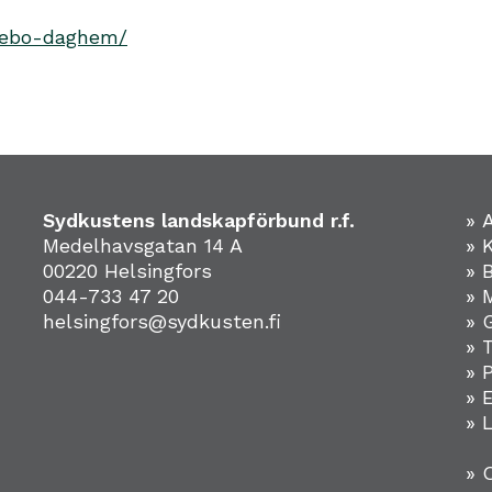
rkebo-daghem/
Sydkustens landskapförbund r.f.
» 
Medelhavsgatan 14 A
» 
00220 Helsingfors
» 
044-733 47 20
» 
helsingfors@sydkusten.fi
» 
» 
» 
»
» 
» 