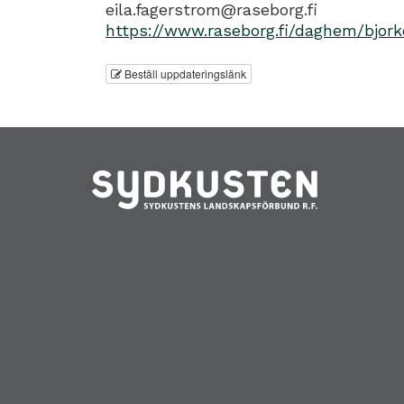
eila.fagerstrom@raseborg.fi
https://www.raseborg.fi/daghem/bjo
Beställ uppdateringslänk