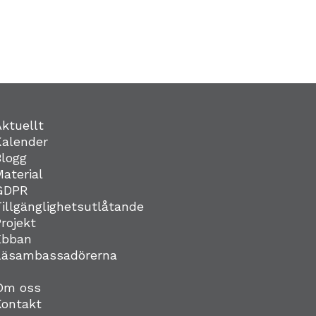
Aktuellt
Kalender
Blogg
Material
GDPR
Tillgänglighetsutlåtande
Projekt
Ebban
Läsambassadörerna
Om oss
Kontakt