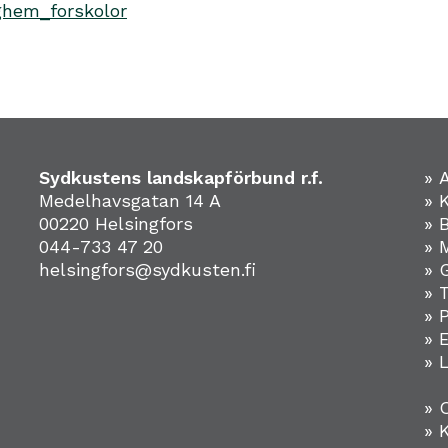
ghem_forskolor
Sydkustens landskapförbund r.f.
» 
Medelhavsgatan 14 A
» 
00220 Helsingfors
» 
044-733 47 20
» 
helsingfors@sydkusten.fi
» 
» 
» 
»
» 
» 
» 