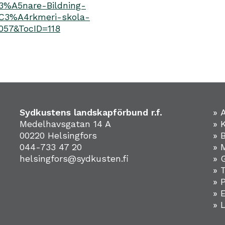
C3%A5nare-Bildning-
C3%A4rkmeri-skola-
57&TocID=118
Sydkustens landskapförbund r.f.
» 
Medelhavsgatan 14 A
» 
00220 Helsingfors
» 
044-733 47 20
» 
helsingfors@sydkusten.fi
» 
» 
» 
»
» 