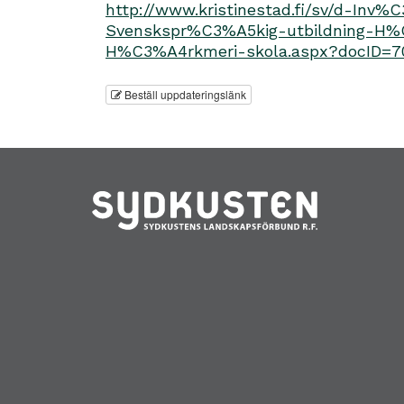
http://www.kristinestad.fi/sv/d-Inv%
Svenskspr%C3%A5kig-utbildning-H%
H%C3%A4rkmeri-skola.aspx?docID=70
Beställ uppdateringslänk