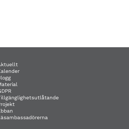
Aktuellt
Kalender
Blogg
Material
GDPR
Tillgänglighetsutlåtande
Projekt
Ebban
Läsambassadörerna